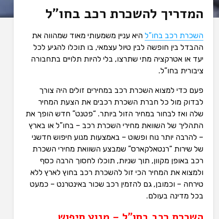
המדריך להשכרת רכב בחו”ל
השכרת רכב בחו”ל
היא עניין משמעותי מאוד שמהווה את
ההבדל בין חופשה לבין טיול עצמאי, בו תוכלו להגיע לכל
יעד או אטרקציה מתי שתרצו, בלי להיות תלויים בתחבורה
ציבורית בחו”ל.
פעם כדי למצוא השכרת רכב במחירים זולים היה צורך
לבדוק מול כל חברת השכרת רכבים את הצעת המחיר
שלה ואז לבחור במחיר הזול ביותר. “פטנט” חדש הופך את
התהליך של השוואת מחירי השכרת רכב – בחו”ל או בארץ
– להרבה יותר נוח ופשוט – באמצעות מנוע חיפוש חדשני
של שירות “רנטאלקארס” שמבצע השוואת מחירי השכרת
רכב באופן מקוון, תוך שניות, תוכלו לחסוך הרבה כסף
ולמצוא את המחיר הכי זול להשכרת רכב בחוץ לארץ ללא
טירחה – וכמובן, גם להזמין רכב שכור באינטרנט – כמעט
בכל מדינה בעולם.
השכרת רכב בחו”ל – מנוע חיפוש