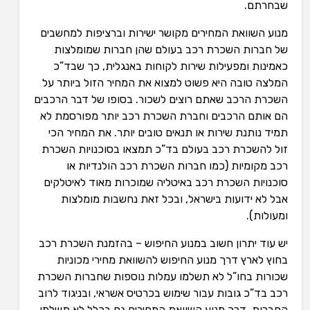
שבחרתם.
מנוע השוואת המחירים מקושר ישירות וברציפות למחשבים
של חברות השכרת רכב בעולם שהן חברות שמומלצות
כאמינות ומפעילות שירות לקוחות באנגלית, כך שבד”כ
המלצה טובה היא פשוט למצוא את המחיר הזול ביותר על
השכרת הרכב שאתם רוצים לשכור. בסופו של דבר הרכבים
הם אותם הרכבים וחברת השכרת רכב יותר מפורסמת לא
תמיד נותנת שירות או תנאים טובים יותר. את המחיר הכי
זול להשכרת רכב בעולם בד”כ תמצאו בסוכנויות השכרת
רכב מקומיות (כמו חברות השכרת רכב הולנדיות או
סוכנויות השכרת רכב באיטליה שמוכרות מאוד לאיטלקים
אבל לא ידועות בישראל, ובכל זאת נחשבות מומלצות
ומעולות).
יש עוד יתרון חשוב במנוע החיפוש – בהזמנת השכרת רכב
בחוץ לארץ דרך מנוע החיפוש להשוואת מחירי מכוניות
שכורות בחו”ל לא תשלמו עמלות נוספות שחברות השכרת
רכב בד”כ גובות עבור שימוש בכרטיס אשראי, ובניגוד לרוב
החברות, דרך מנוע השוואת המחירים גם בכלל לא תשלמו