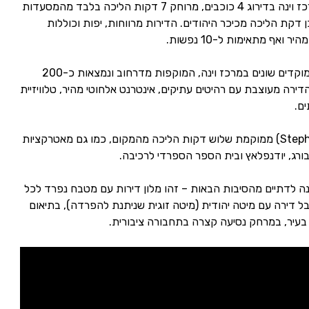
אלגנט וינה, בית דירות נופש במרכז וינה בדירוג 4 כוכבים, מרוחק 7 דקות הליכה בלבד מהמסעדות
דקת הליכה מכיכר היהודים. הדירות מרווחות, יפות וכוללות
אף מתאימות ל-10 נפשות.
אלגנט וינה הן דירות אירוח בשני מוקדים שונים במרכז וינה, המוקפות מדרחוב ונמצאות כ-200
רה מעוצבת עם רהיטים עתיקים, אינטרנט אלחוטי מהיר, טלוויזיית
תחנת שטפנספלאץ (Stephansplatz) ממוקמת שלוש דקות הליכה מהמקום, כמו גם מאטרקציות
ורג, יודנפלאץ ובית הספר הספרדי לרכיבה.
ינה לדתיים מהסיבות הבאות – זהו מלון דירות עם מטבח נפרד לכל
בל דירה עם מיטה יהודית (מיטה זוגית שניתנת להפרדה), בתיאום
עיר, במרחק נסיעה קצרה בתחבורה ציבורית.