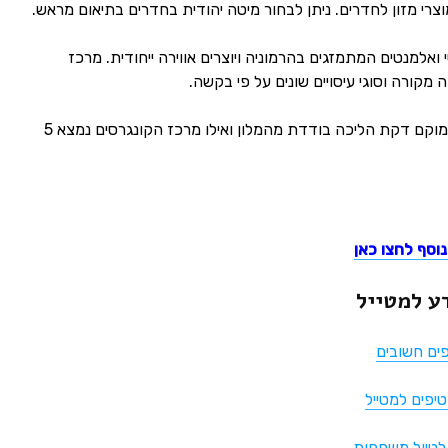
צרי מזון לחדרים. ניתן לבחור מיטה יהודית בחדרים בתיאום מראש.
ואלמנטים המתמזגים בהרמוניה ויוצרים אווירה ייחודית. מרכז
מקורה וסוגי עיסויים שונים על פי בקשה.
פארזנבאהן (Parsennbahn) ממוקם דקת הליכה בודדת מהמלון ואילו מרכז הקונגרסים נמצא 5
נוסף לחצו כאן
דע למטייל
פים חשובים
טיפים למטייל
 לטיול משפחות