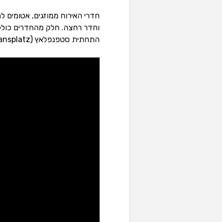
חדרי האירוח ממוזגים, אטומים לר
וחדר רחצה. חלק מהחדרים כוללי
התחתית סטפנפלאץ (Stephansplatz), ממנה ניתן להגיע למוקדי התיירות המעניינים.