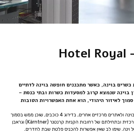
Ho
כשרים בוינה, כאשר מתכננים חופשה בוינה לדתיים
ן בוינה שנמצא קרוב למסעדות כשרות ובתי כנסת –
 סמוך לאיזור היהודי, הוא אחת האפשרויות הטובות
רויאל, מלון הקרוב לאזור היהודי בוינה ולאתרים מרכזיים אחרים, בדירוג 4 כוכבים, שוכן ממש בסמוך
לקתדראלת סטפנוס הקדוש המרכזית ובתחילתם של רחובות הקניות קרנטנר (Kärntner) וגראבן