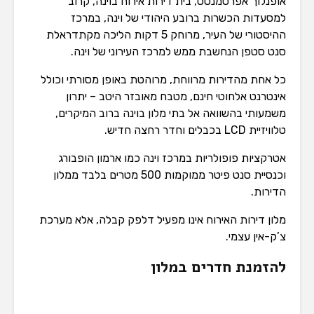
אופנלוך אפרטמנטס, בית דירות אירוח בוינה, קרוב
למסעדות הכשרות ברובע היהודי של וינה, במרכז
ההיסטורי של העיר, מרוחק 5 דקות הליכה מקתדראלת
סנט סטפן הנחשבת ממש למרכז העירוני של וינה.
כל אחת מהדירות מרווחת, מרוהטת באופן מסורתי וכולל
אינטרנט אלחוטי חינם, מטבח מאובזר היטב – יתרון
משמעותי בהשוואה אל בתי מלון בוינה ברוב המיקרים,
טלוויזיית LCD בכבלים וחדר רחצה חדיש.
אטרקציות פופולריות במרכז וינה כמו ארמון הופבורג
וכנסיית סנט פיטר ממוקמות 500 מטרים בלבד ממלון
הדירות.
מלון דירות האירוח אינו מפעיל דלפק קבלה, אלא מערכת
צ’ק-אין עצמי.
להזמנת חדרים במלון