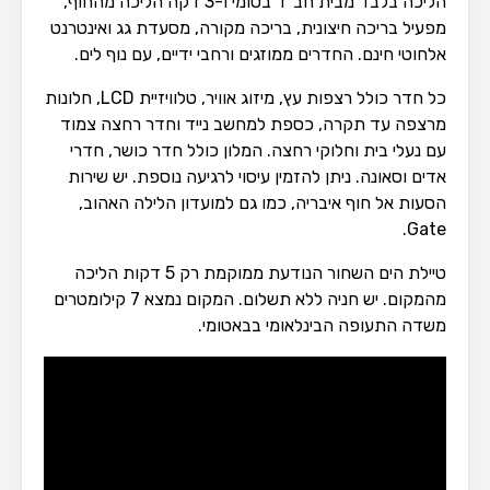
הליכה בלבד מבית חב”ד בטומי ו-3 דקה הליכה מהחוף,
מפעיל בריכה חיצונית, בריכה מקורה, מסעדת גג ואינטרנט
אלחוטי חינם. החדרים ממוזגים ורחבי ידיים, עם נוף לים.
כל חדר כולל רצפות עץ, מיזוג אוויר, טלוויזיית LCD, חלונות
מרצפה עד תקרה, כספת למחשב נייד וחדר רחצה צמוד
עם נעלי בית וחלוקי רחצה. המלון כולל חדר כושר, חדרי
אדים וסאונה. ניתן להזמין עיסוי לרגיעה נוספת. יש שירות
הסעות אל חוף איבריה, כמו גם למועדון הלילה האהוב,
Gate.
טיילת הים השחור הנודעת ממוקמת רק 5 דקות הליכה
מהמקום. יש חניה ללא תשלום. המקום נמצא 7 קילומטרים
משדה התעופה הבינלאומי בבאטומי.