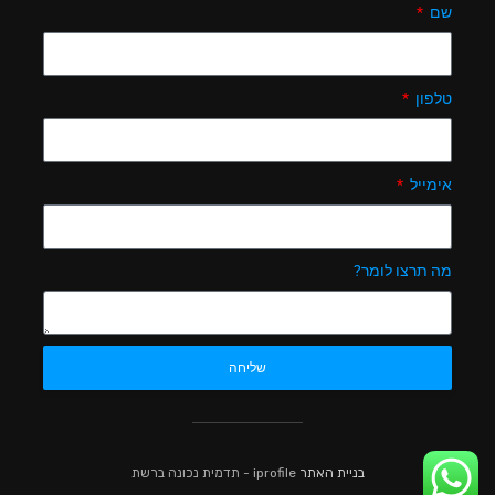
שם
טלפון
אימייל
מה תרצו לומר?
שליחה
בניית האתר
iprofile - תדמית נכונה ברשת