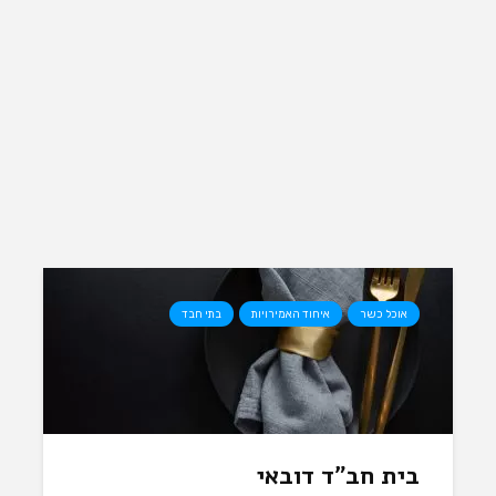
אוכל כשר
איחוד האמירויות
בתי חבד
בית חב”ד דובאי