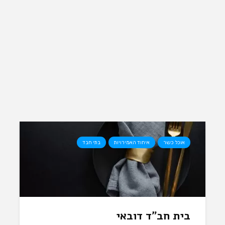
אוכל כשר
איחוד האמירויות
בתי חבד
בית חב”ד דובאי