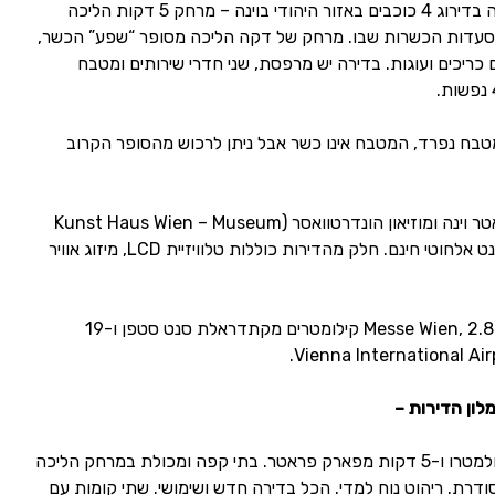
יוראפרטמנט רואפ, דירה מקסימה בדירוג 4 כוכבים באזור היהודי בוינה – מרחק 5 דקות הליכה
סעדות הכשרות שבו. מרחק של דקה הליכה מסופר “שפע” הכשר,
ריכים ועוגות. בדירה יש מרפסת, שני חדרי שירותים ומטבח
 מטבח נפרד, המטבח אינו כשר אבל ניתן לרכוש מהסופר הקרוב
המקום נמצא בקרבת פארק פראטר וינה ומוזיאון הונדרטוואסר (Kunst Haus Wien – Museum
Hundertwasser) ומציע אינטרנט אלחוטי חינם. חלק מהדירות כוללות טלוויזיית LCD, מיזוג אוויר
המקום נמצא 2.2 קילומטרים מ-Messe Wien, 2.8 קילומטרים מקתדראלת סנט סטפן ו-19
לון הדירות –
מיקום מעולה – קרוב לחשמלית ולמטרו ו-5 דקות מפארק פראטר. בתי קפה ומכולת במרחק הליכה
דרת. ריהוט נוח למדי. הכל בדירה חדש ושימושי. שתי קומות עם